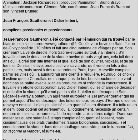
Animation : Jackson Richardson ; production/animation : Bruno Bravo ;
réalisation/caméraman: Clément Brin; caméraman: Jean-François Bramard;
son: Vincent Brunier.
Jean-François Gautheron et Didier Imbert,
complices passionnés et passionnants
Jean-François Gautheron a été contacté par l’émission qui l’a trouvé
par le
biais de son site internet www.gautheronjf.fr. Cet éleveur bovin de Saint-Julien-
de-Civry possède 170 bêtes et fait une cinquantaine de vêlages par an. Son
créneau? La vente directe, hors Saône-et-Loire surtout, via internet. S’il
travaille dans le domaine de la viande bovine depuis vingt ans, cela fait deux
ans qu’il a créé son site internet et que, aidé de son ouvrier, Mickaël, et de sa
femme, Denise, il élève, produit et livre sa viande, qu’il vend en lots à des
particuliers, mais aussi à des restaurateurs. Paris, Lyon, Marseille comptent
parmi les villes où il a aujourd’hui une clientèle régulière. Pourquoi ce choix ?
Il estime que le Charollais ne manque pas de très bons bouchers et ne veut
donc pas se battre avec eux et les producteurs ni créer de la concurrence. Il
travaille en étroite collaboration avec Didier Imbert, qui se charge de découper
et emballer la viande qu’il vend par la suite. L’atelier de découpe de Saint-
Léger-lès-Paray a obtenu un agrément européen le 1er janvier dernier qui lui
permet aujourd’hui de découper des bêtes de tous les pays d’Europe et de les
renvoyer ensuite. Il n’est plus limité ni en quantité ni en distance. Il a fallu un an
et demi pour obtenir cet agrément qui a, logiquement, nécessité un certain
nombre de mises aux normes afin de répondre aux critères exigés. Dans son
atelier, les quatre salariés à temps complet découpent, désossent, mais
cuisinent aussi des plats transformés (sauce bolognaise, saucisses…) et
conditionnent la viande dans des emballages sous vide pour le transport. “
Ici,
on façonne la viande
”, résume-t-il.