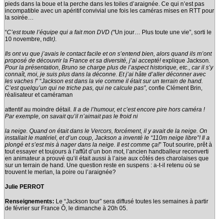
pieds dans la boue et la perche dans les toiles d’araignée. Ce qui n’est pas
incompatible avec un apéritif convivial une fois les caméras mises en RTT pour
la soirée…
“
C’est toute l’équipe qui a fait mon DVD (“
Un jour… Plus toute une vie”, sorti le
10 novembre, ndlr
).
Ils ont vu que j’avais le contact facile et on s’entend bien, alors quand ils m’ont
proposé de découvrir la France et sa diversité, j’ai accepté!
explique Jackson
.
Pour la présentation, Bruno se charge plus de l’aspect historique, etc., car il s’y
connaît, moi, je suis plus dans la déconne. Et j’ai hâte d’aller déconner avec
les vaches !
” “
Jackson est dans la vie comme il était sur un terrain de hand.
C’est quelqu’un qui ne triche pas, qui ne calcule pas”,
confie Clément Brin,
réalisateur et caméraman
attentif au moindre détail
. Il a de l’humour, et c’est encore pire hors caméra !
Par exemple, on savait qu’il n’aimait pas le froid ni
la neige. Quand on était dans le Vercors, forcément, il y avait de la neige. On
installait le matériel, et
d’un coup, Jackson a inventé le “110m neige libre”! Il a
plongé et s’est mis à nager dans la neige. Il est comme ça!
” Tout sourire, prêt à
tout essayer et toujours à l’affût d’un bon mot, l’ancien handballeur reconverti
en animateur a prouvé qu’il était aussi à l’aise aux côtés des charolaises que
sur un terrain de hand. Une question reste en suspens : a-t-il retenu où se
trouvent le merlan, la poire ou l’araignée?
Julie PERROT
Renseignements:
Le “Jackson tour” sera diffusé toutes les semaines à partir
de février sur France Ô, le dimanche à 20h 05.