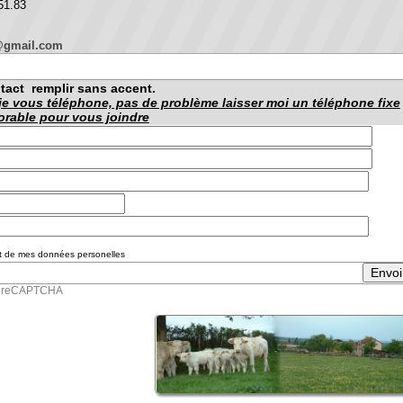
.com
emplir sans accent.
s téléphone, pas de problème laisser moi un téléphone fixe
 pour vous joindre
 données personelles
PTCHA