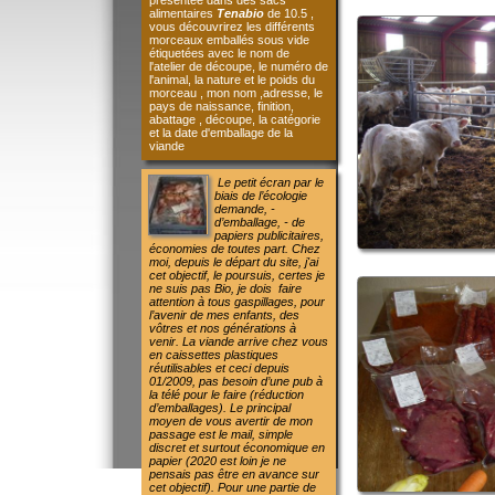
pays de naissance, finition,
abattage , découpe, la catégorie
et la date d'emballage de la
viande
Le petit écran par le
biais de l’écologie
demande, -
d’emballage, - de
papiers publicitaires,
économies de toutes part. Chez
moi, depuis le départ du site, j'ai
cet objectif, le poursuis, certes je
ne suis pas Bio, je dois faire
attention à tous gaspillages, pour
l’avenir de mes enfants, des
vôtres et nos générations à
venir.
La viande arrive chez vous
en caissettes plastiques
réutilisables et ceci depuis
01/2009, pas besoin d’une pub à
la télé pour le faire (réduction
d’emballages).
Le principal
moyen de vous avertir de mon
passage est le mail, simple
discret et surtout économique en
papier (2020 est loin je ne
pensais pas être en avance sur
cet objectif).
Pour une partie de
mes produits si je prends la
moyenne théorique pour un
consommateur, je suis à - de 1 €
/personne seul ombre au tableau,
la viande est bonne, vous en
mangez plus que la normal (je ne
vais quand même pas faire de la
mauvaise viande pour vous faire
faire des économies !!!!!!!).
Vous
êtes averti en dernière minute de
mon passage afin de limiter les