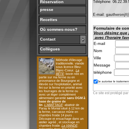
E-mail:
gautheronjf@gmail
Recettes
Formulaire de contact r
Où sommes-nous?
Vous désirez que je vou
avec l'horaire favorable
Contact
E-mail
Collègues
Nom
Ville
Méthode d'élevage
traditionnelle. viande
Message
sous licence Bleu-
Blanc-Coeur. .
La
téléphone
BÊTE
: bovin née en
partie sur ma ferme ou en
provenance de Bourgogne et
Je autorise le traitement de mes
élevée sur l'exploitation, animal
fini sur la ferme en priorité avec
les fourrages de la ferme ou
Ce site est protégé par reCA
avec un léger complément
alimentaire garantie
sans OGM à
base de graine de
lin
.
L'ABATTAGE
: abattoir de
Paray le Monial situé à 12 km de
la ferme, carcasse mûrie en
chambre froide 14 jours .
Découpe et ensachage dans un
atelier agréé , et stockage en
chambre froide .
La VIANDE
:
présentée dans des sacs
alimentaires
Tenabio
de 10.5 ,
vous découvrirez les différents
morceaux emballés sous vide
étiquetées avec le nom de
l'atelier de découpe, le numéro de
l'animal, la nature et le poids du
morceau , mon nom ,adresse, le