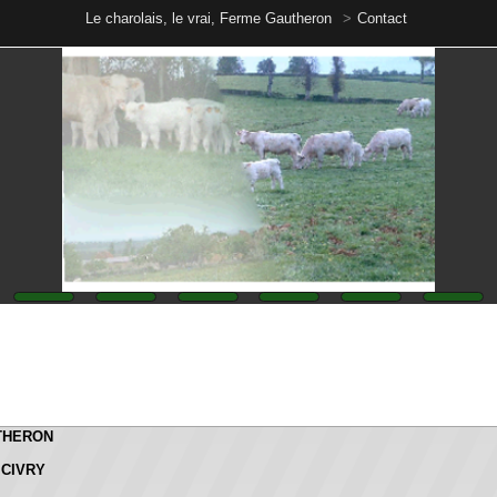
Le charolais, le vrai, Ferme Gautheron
Contact
N