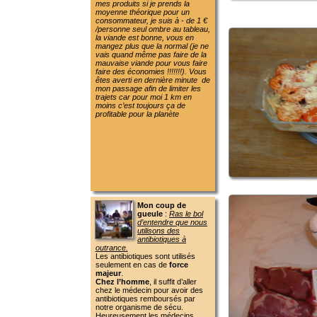
trajets car pour moi 1 km en
moins c’est toujours ça de
profitable pour la planète
Mon coup de
gueule
:
Ras le bol
d’entendre que nous
utilisons des
antibiotiques à
outrance.
Les antibiotiques sont utilisés
seulement en cas de
force
majeur
.
Chez l’homme
, il suffit d’aller
chez le médecin pour avoir des
antibiotiques remboursés par
notre organisme de sécu.
Heureusement les médecins
deviennent vigilants !!!!!!!!Ouf
pour notre santé
Chez les animaux
il nous faudra
une visite de vétérinaire et
l’antibiotique prescrit, mais tous
cela de notre poche (ça coûte
chère), alors faut vraiment que
ce soit nécessaire. Très peu
d’animaux sur mon élevage
savent ce qu’est un antibiotique
et j’en suis fière.
De plus on me dit que
le bio
n’emploie pas d’antibiotique,
faux !!!!!!!
Voilà un texte d’un site Bio :
Pour