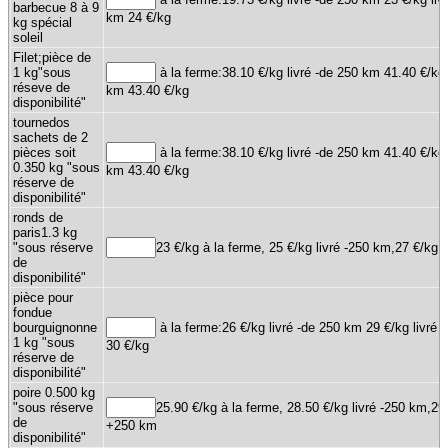
barbecue 8 à 9
km 24 €/kg
kg spécial
soleil
Filet;pièce de
1 kg"sous
à la ferme:38.10 €/kg livré -de 250 km 41.40 €/kg 
réseve de
km 43.40 €/kg
disponibilité"
tournedos
sachets de 2
pièces soit
à la ferme:38.10 €/kg livré -de 250 km 41.40 €/kg 
0.350 kg "sous
km 43.40 €/kg
réserve de
disponibilité"
ronds de
paris1.3 kg
"sous réserve
23 €/kg à la ferme, 25 €/kg livré -250 km,27 €/kg
de
disponibilité"
pièce pour
fondue
bourguignonne
à la ferme:26 €/kg livré -de 250 km 29 €/kg livré
1 kg "sous
30 €/kg
réserve de
disponibilité"
poire 0.500 kg
"sous réserve
25.90 €/kg à la ferme, 28.50 €/kg livré -250 km,29
de
+250 km
disponibilité"