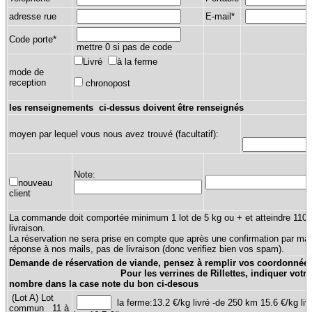
adresse rue
E-mail*
Code porte*
mettre 0 si pas de code
Livré
à la ferme
mode de
reception
chronopost
les renseignements ci-dessus doivent être renseignés
moyen par lequel vous nous avez trouvé (facultatif):
Note:
nouveau
client
La commande doit comportée minimum 1 lot de 5 kg ou + et atteindre 110 
livraison.
La réservation ne sera prise en compte que après une confirmation par mai
réponse à nos mails, pas de livraison (donc verifiez bien vos spam).
Demande de réservation de viande, pensez à remplir vos coordonné
Pour les verrines de Rillettes, indiquer votre cho
nombre dans la case note du bon ci-desous
(Lot A) Lot
la ferme:13.2 €/kg livré -de 250 km 15.6 €/kg liv
commun 11 à