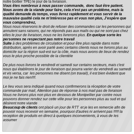
notre boitier TPE) le jour de la livraison.
Vous êtes nombreux à nous passer commande, donc faut être patient.
Nous avons de la viande pour faire, cela n'est pas un problème, mais la
qualité demande du temps, vous livrez rapidement et vous servir de la
mauvaise qualité cela ne m'intéresse pas et vous non plus, J'espère que
vous comprendrez,
Nous nous réservons le droit de refuser des commandes car les personnes qui
annulent sans raisons, qui ne réponds pas aux mails ou qui ne sont pas chez
elles le jour de livraison, nous ne les livrerons plus.
En quelque sorte les
personnes ne respectant pas notre travail
Suite
à des problèmes de circulation et pour être plus rapide dans notre
distribution, après en avoir parlé avec certains clients nous ne livrons plus au
domicile sur la région sud-est sur la côte, mais nous avons de lieux de rendez
vous le plus proche possible de la clientèle
De plus nous livrons le vendredi et samedi sur certains secteurs, mais c'est
nous qui établirons le jour de livraison qui pourra varier du vendredi au samedi
et vis versa, car les personnes me disent (on travail), il est bien évident que
moi je ne fais rien!!!!.
Le lieu vous sera indiqué quand nous confirmerons la réception de votre
commande par mail, Attention pas de réponse à nos mail pas de livraison
Nous ne livrons plus non plus en dessous de Montpellier par contre nous
pouvons donner rendez sur cette ville pour les personnes plus au sud et qui
désirent notre viande
Beaucoup de clients
ont placé un jour de RTT et je les en remercie afin de
pouvoir nous recevoir en semaine, pourquoi d'autres ni arrivent pas !!!!!! la
reception de produits en direct à quelques inconvenients, à vous de les
assumer