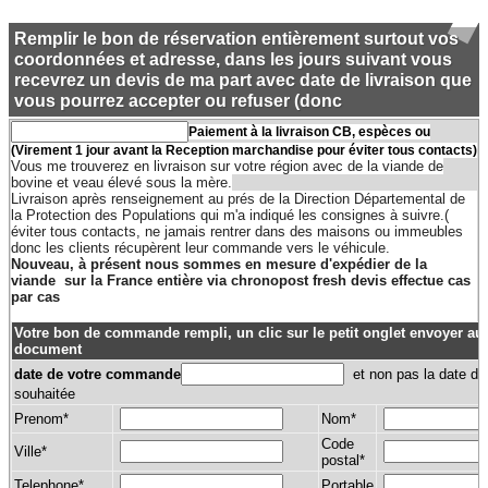
Remplir le bon de réservation entièrement surtout vos
coordonnées et adresse, dans les jours suivant vous
recevrez un devis de ma part avec date de livraison que
vous pourrez accepter ou refuser (donc
Paiement à la livraison CB, espèces ou
(Virement 1 jour avant la Reception marchandise pour éviter tous contacts)
Vous me trouverez en livraison sur votre région avec de la viande de
bovine et veau élevé sous la mère.
Livraison après renseignement au prés de la Direction Départemental de
la Protection des Populations qui m'a indiqué les consignes à suivre.(
éviter tous contacts, ne jamais rentrer dans des maisons ou immeubles
donc les clients récupèrent leur commande vers le véhicule.
Nouveau, à présent nous sommes en mesure d'expédier de la
viande sur la France entière via chronopost fresh devis effectue cas
par cas
Votre bon de commande rempli, un clic sur le petit onglet envoyer au
document
date de votre commande
et non pas la date de 
souhaitée
Prenom*
Nom*
Code
Ville*
postal*
Telephone*
Portable