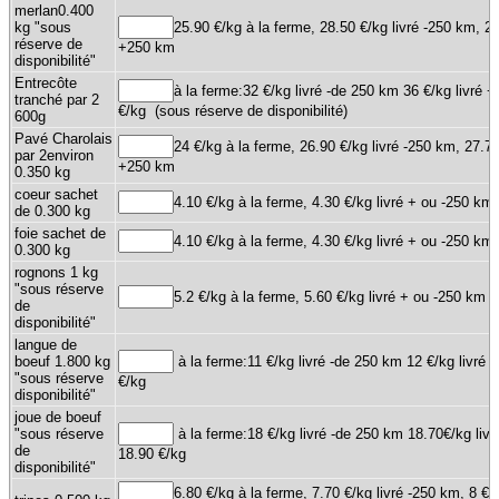
merlan0.400
kg "sous
25.90 €/kg à la ferme, 28.50 €/kg livré -250 km, 29
réserve de
+250 km
disponibilité"
Entrecôte
à la ferme:32 €/kg livré -de 250 km 36 €/kg livré 
tranché par 2
€/kg (sous réserve de disponibilité)
600g
Pavé Charolais
24 €/kg à la ferme, 26.90 €/kg livré -250 km, 27.70
par 2environ
+250 km
0.350 kg
coeur sachet
4.10 €/kg à la ferme, 4.30 €/kg livré + ou -250 km
de 0.300 kg
foie sachet de
4.10 €/kg à la ferme, 4.30 €/kg livré + ou -250 km
0.300 kg
rognons 1 kg
"sous réserve
5.2 €/kg à la ferme, 5.60 €/kg livré + ou -250 km
de
disponibilité"
langue de
boeuf 1.800 kg
à la ferme:11 €/kg livré -de 250 km 12 €/kg livré
"sous réserve
€/kg
disponibilité"
joue de boeuf
"sous réserve
à la ferme:18 €/kg livré -de 250 km 18.70€/kg liv
de
18.90 €/kg
disponibilité"
6.80 €/kg à la ferme, 7.70 €/kg livré -250 km, 8 €/