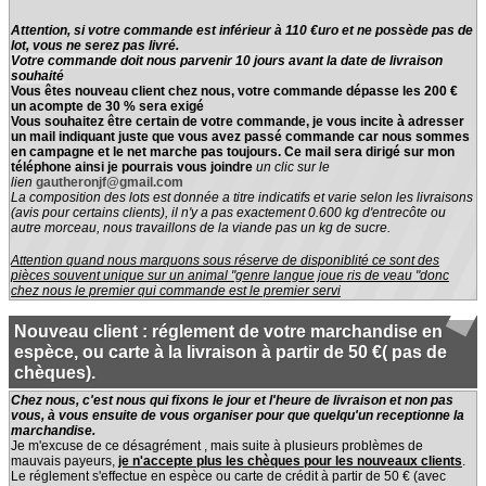
Attention, si votre commande est inférieur à 110 €uro et ne possède pas de
lot, vous ne serez pas livré.
Votre commande doit nous parvenir 10 jours avant la date de livraison
souhaité
Vous êtes nouveau client chez nous, votre commande dépasse les 200 €
un acompte de 30 % sera exigé
Vous souhaitez être certain de votre commande, je vous incite à adresser
un mail indiquant juste que vous avez passé commande car nous sommes
en campagne et le net marche pas toujours. Ce mail sera dirigé sur mon
téléphone ainsi je pourrais vous joindre
un clic sur le
lien
g
autheronjf@gmail.com
La composition des lots est donnée a titre indicatifs et varie selon les livraisons
(avis pour certains clients), il n'y a pas exactement 0.600 kg d'entrecôte ou
autre morceau, nous travaillons de la viande pas un kg de sucre.
Attention quand nous marquons sous réserve de disponiblité ce sont des
pièces souvent unique sur un animal "genre langue joue ris de veau "donc
chez nous le premier qui commande est le premier servi
Nouveau client : réglement de votre marchandise en
espèce, ou carte à la livraison à partir de 50 €( pas de
chèques).
Chez nous, c'est nous qui fixons le jour et l'heure de livraison et non pas
vous, à vous ensuite de vous organiser pour que quelqu'un receptionne la
marchandise.
Je m'excuse de ce désagrément , mais suite à plusieurs problèmes de
mauvais payeurs,
je n'accepte plus les chèques pour les nouveaux clients
.
Le réglement s'effectue en espèce ou carte de crédit à partir de 50 € (avec