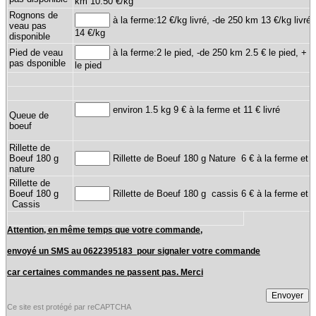
km 10.50 €/kg
Rognons de
à la ferme:12 €/kg livré, -de 250 km 13 €/kg livré
veau pas
14 €/kg
disponible
Pied de veau
à la ferme:2 le pied, -de 250 km 2.5 € le pied, + 
pas dsponible
le pied
environ 1.5 kg 9 € à la ferme et 11 € livré
Queue de
boeuf
Rillette de
Boeuf 180 g
Rillette de Boeuf 180 g Nature 6 € à la ferme et 6.
nature
Rillette de
Boeuf 180 g
Rillette de Boeuf 180 g cassis 6 € à la ferme et 6.
Cassis
Attention, en même temps que votre commande,
envoyé un SMS au 0622395183 pour signaler votre commande
car
certaines commandes ne passent pas. Merci
Ce site est protégé par reCAPTCHA