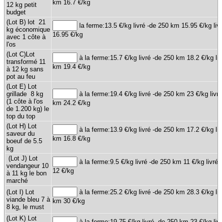
km 16.7 €/kg
12 kg petit
budget
(Lot B) lot 21
la ferme:13.5 €/kg livré -de 250 km 15.95 €/kg li
kg économique
16.95 €/kg
avec 1 côte à
l'os
(Lot C)Lot
à la ferme:15.7 €/kg livré -de 250 km 18.2 €/kg li
transformé 11
km 19.4 €/kg
à 12 kg sans
pot au feu
(Lot E) Lot
grillade 8 kg
à la ferme:19.4 €/kg livré -de 250 km 23 €/kg livr
(1 côte à l'os
km 24.2 €/kg
de 1.200 kg) le
top du top
(Lot H) Lot
à la ferme:13.9 €/kg livré -de 250 km 17.2 €/kg li
saveur du
km 16.8 €/kg
boeuf de 5.5
kg
(Lot J) Lot
à la ferme:9.5 €/kg livré -de 250 km 11 €/kg livré
vendangeur 10
12 €/kg
à 11 kg le bon
marché
(Lot I) Lot
à la ferme:25.2 €/kg livré -de 250 km 28.3 €/kg li
viande bleu 7 à
km 30 €/kg
8 kg, le must
(Lot K) Lot
à la ferme:19.75 €/kg livré -de 250 km 23 €/kg liv